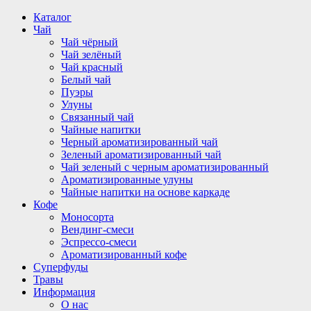
Перейти
Каталог
к
Чай
содержимому
Чай чёрный
Чай зелёный
Чай красный
Белый чай
Пуэры
Улуны
Связанный чай
Чайные напитки
Черный ароматизированный чай
Зеленый ароматизированный чай
Чай зеленый с черным ароматизированный
Ароматизированные улуны
Чайные напитки на основе каркаде
Кофе
Моносорта
Вендинг-смеси
Эспрессо-смеси
Ароматизированный кофе
Суперфуды
Травы
Информация
О нас