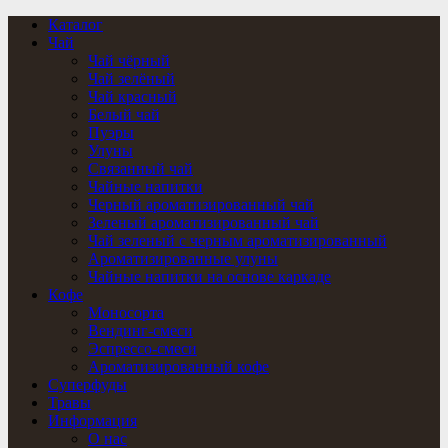
Каталог
Чай
Чай чёрный
Чай зелёный
Чай красный
Белый чай
Пуэры
Улуны
Связанный чай
Чайные напитки
Черный ароматизированный чай
Зеленый ароматизированный чай
Чай зеленый с черным ароматизированный
Ароматизированные улуны
Чайные напитки на основе каркаде
Кофе
Моносорта
Вендинг-смеси
Эспрессо-смеси
Ароматизированный кофе
Суперфуды
Травы
Информация
О нас