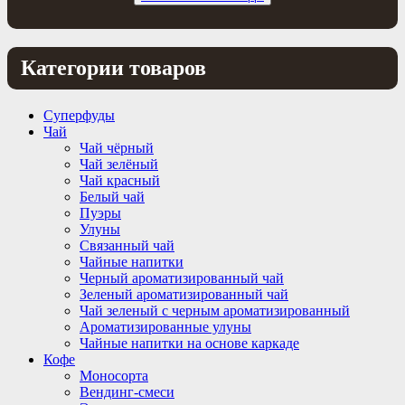
Категории товаров
Суперфуды
Чай
Чай чёрный
Чай зелёный
Чай красный
Белый чай
Пуэры
Улуны
Связанный чай
Чайные напитки
Черный ароматизированный чай
Зеленый ароматизированный чай
Чай зеленый с черным ароматизированный
Ароматизированные улуны
Чайные напитки на основе каркаде
Кофе
Моносорта
Вендинг-смеси