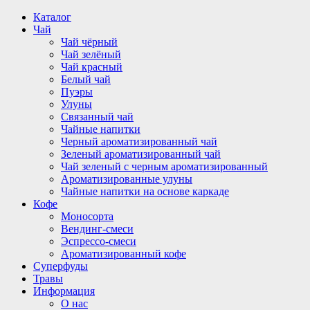
Перейти
Каталог
к
Чай
содержимому
Чай чёрный
Чай зелёный
Чай красный
Белый чай
Пуэры
Улуны
Связанный чай
Чайные напитки
Черный ароматизированный чай
Зеленый ароматизированный чай
Чай зеленый с черным ароматизированный
Ароматизированные улуны
Чайные напитки на основе каркаде
Кофе
Моносорта
Вендинг-смеси
Эспрессо-смеси
Ароматизированный кофе
Суперфуды
Травы
Информация
О нас