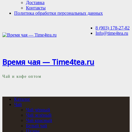
Доставка
Контакты
Политика обработки персональных данных
8 (903) 178-27-82
Info@time4tea.ru
Время чая — Time4tea.ru
Чай и кофе оптом
Каталог
Чай
Чай чёрный
Чай зелёный
Чай красный
Белый чай
Пуэры