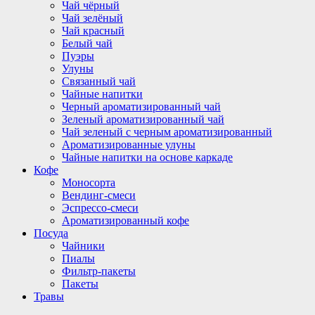
Чай чёрный
Чай зелёный
Чай красный
Белый чай
Пуэры
Улуны
Связанный чай
Чайные напитки
Черный ароматизированный чай
Зеленый ароматизированный чай
Чай зеленый с черным ароматизированный
Ароматизированные улуны
Чайные напитки на основе каркаде
Кофе
Моносорта
Вендинг-смеси
Эспрессо-смеси
Ароматизированный кофе
Посуда
Чайники
Пиалы
Фильтр-пакеты
Пакеты
Травы