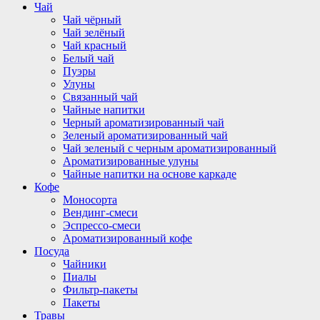
Чай
Чай чёрный
Чай зелёный
Чай красный
Белый чай
Пуэры
Улуны
Связанный чай
Чайные напитки
Черный ароматизированный чай
Зеленый ароматизированный чай
Чай зеленый с черным ароматизированный
Ароматизированные улуны
Чайные напитки на основе каркаде
Кофе
Моносорта
Вендинг-смеси
Эспрессо-смеси
Ароматизированный кофе
Посуда
Чайники
Пиалы
Фильтр-пакеты
Пакеты
Травы