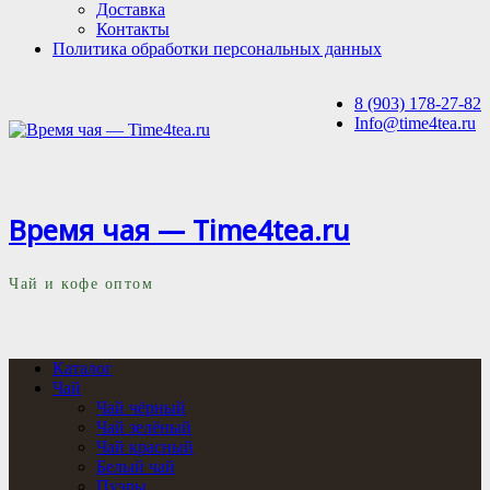
Доставка
Контакты
Политика обработки персональных данных
8 (903) 178-27-82
Info@time4tea.ru
Время чая — Time4tea.ru
Чай и кофе оптом
Каталог
Чай
Чай чёрный
Чай зелёный
Чай красный
Белый чай
Пуэры