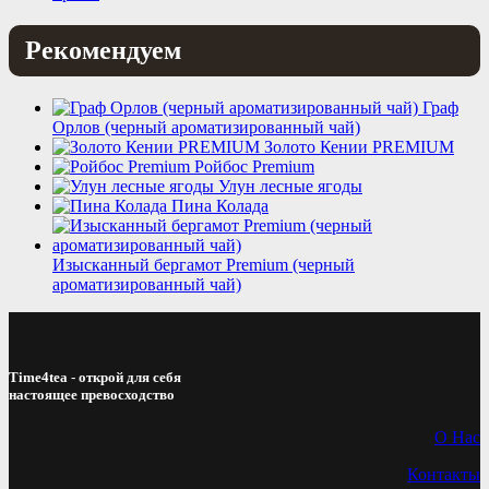
Рекомендуем
Граф
Орлов (черный ароматизированный чай)
Золото Кении PREMIUM
Ройбос Premium
Улун лесные ягоды
Пина Колада
Изысканный бергамот Premium (черный
ароматизированный чай)
Time4tea - открой для себя
настоящее превосходство
О Нас
Контакты