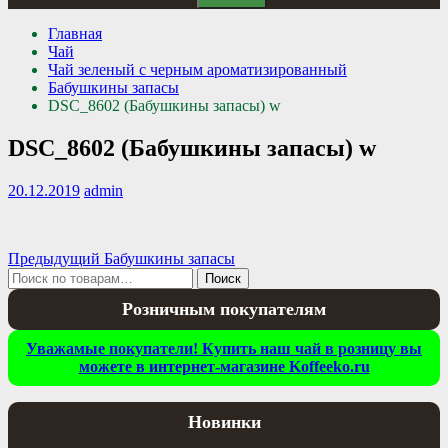
Главная
Чай
Чай зеленый с черным ароматизированный
Бабушкины запасы
DSC_8602 (Бабушкины запасы) w
DSC_8602 (Бабушкины запасы) w
20.12.2019
admin
Навигация
Предыдущая
Предыдущий
Бабушкины запасы
Искать:
запись:
Поиск
по
Розничным покупателям
записям
Уважамые покупатели! Купить наш чай в розницу вы
можете в интернет-магазине Koffeeko.ru
Новинки