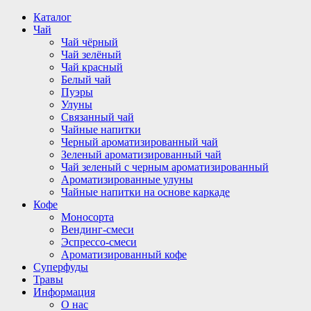
Перейти
Каталог
к
Чай
содержимому
Чай чёрный
Чай зелёный
Чай красный
Белый чай
Пуэры
Улуны
Связанный чай
Чайные напитки
Черный ароматизированный чай
Зеленый ароматизированный чай
Чай зеленый с черным ароматизированный
Ароматизированные улуны
Чайные напитки на основе каркаде
Кофе
Моносорта
Вендинг-смеси
Эспрессо-смеси
Ароматизированный кофе
Суперфуды
Травы
Информация
О нас