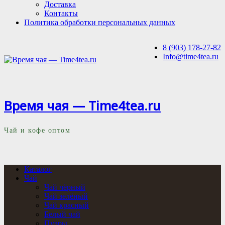
Доставка
Контакты
Политика обработки персональных данных
8 (903) 178-27-82
Info@time4tea.ru
Время чая — Time4tea.ru
Чай и кофе оптом
Каталог
Чай
Чай чёрный
Чай зелёный
Чай красный
Белый чай
Пуэры