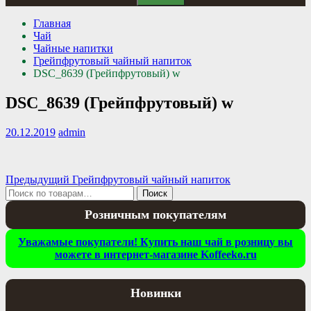
Главная
Чай
Чайные напитки
Грейпфрутовый чайный напиток
DSC_8639 (Грейпфрутовый) w
DSC_8639 (Грейпфрутовый) w
20.12.2019
admin
Навигация
Предыдущая
Предыдущий
Грейпфрутовый чайный напиток
Искать:
запись:
Поиск
по
Розничным покупателям
записям
Уважамые покупатели! Купить наш чай в розницу вы
можете в интернет-магазине Koffeeko.ru
Новинки