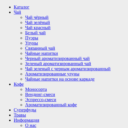
Перейти
Каталог
к
Чай
содержимому
Чай чёрный
Чай зелёный
Чай красный
Белый чай
Пуэры
Улуны
Связанный чай
Чайные напитки
Черный ароматизированный чай
Зеленый ароматизированный чай
Чай зеленый с черным ароматизированный
Ароматизированные улуны
Чайные напитки на основе каркаде
Кофе
Моносорта
Вендинг-смеси
Эспрессо-смеси
Ароматизированный кофе
Суперфуды
Травы
Информация
О нас