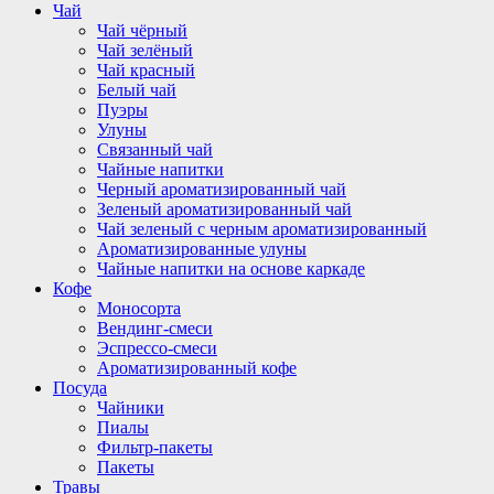
Чай
Чай чёрный
Чай зелёный
Чай красный
Белый чай
Пуэры
Улуны
Связанный чай
Чайные напитки
Черный ароматизированный чай
Зеленый ароматизированный чай
Чай зеленый с черным ароматизированный
Ароматизированные улуны
Чайные напитки на основе каркаде
Кофе
Моносорта
Вендинг-смеси
Эспрессо-смеси
Ароматизированный кофе
Посуда
Чайники
Пиалы
Фильтр-пакеты
Пакеты
Травы