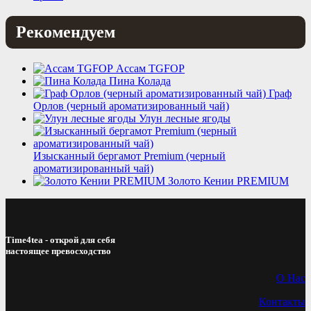
Рекомендуем
Ассам TGFOP
Пина Колада
Граф
Орлов (черный ароматизированный чай)
Улун лесные ягоды
Изысканный бергамот Premium (черный
ароматизированный чай)
Золото Кении PREMIUM
Time4tea - открой для себя
настоящее превосходство
О Нас
Контакты