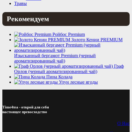
Травы
Рекомендуем
Ройбос Premium
Золото Кении PREMIUM
Изысканный бергамот Premium (черный
ароматизированный чай)
Граф
Орлов (черный ароматизированный чай)
Пина Колада
Улун лесные ягоды
Time4tea - открой для себя
настоящее превосходство
О Нас