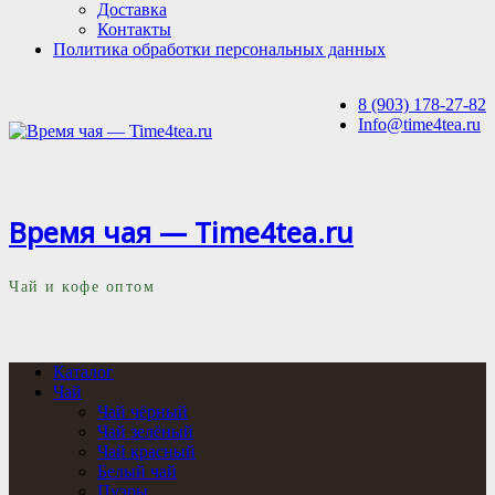
Доставка
Контакты
Политика обработки персональных данных
8 (903) 178-27-82
Info@time4tea.ru
Время чая — Time4tea.ru
Чай и кофе оптом
Каталог
Чай
Чай чёрный
Чай зелёный
Чай красный
Белый чай
Пуэры