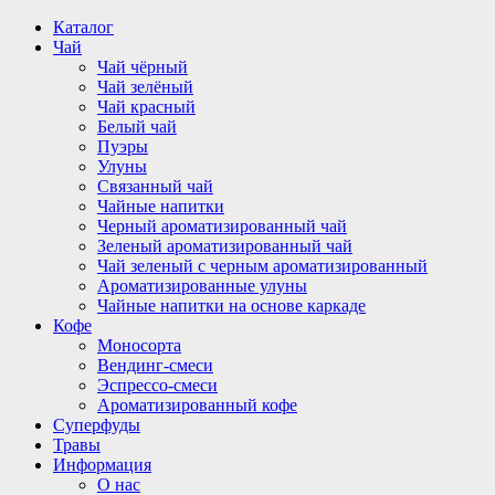
Перейти
Каталог
к
Чай
содержимому
Чай чёрный
Чай зелёный
Чай красный
Белый чай
Пуэры
Улуны
Связанный чай
Чайные напитки
Черный ароматизированный чай
Зеленый ароматизированный чай
Чай зеленый с черным ароматизированный
Ароматизированные улуны
Чайные напитки на основе каркаде
Кофе
Моносорта
Вендинг-смеси
Эспрессо-смеси
Ароматизированный кофе
Суперфуды
Травы
Информация
О нас