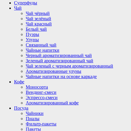
Суперфуды
Чай
Чай чёрный
Чай зелёный
Чай красный
Белый чай
Пуэры
Улуны
Связанный чай
Чайные напитки
Черный ароматизированный чай
Зеленый ароматизированный чай
Чай зеленый с черным ароматизированный
Ароматизированные улуны
Чайные напитки на основе каркаде
Кофе
Моносорта
Вендинг-смеси
Эспрессо-смеси
Ароматизированный кофе
Посуда
Чайники
Пиалы
Фильтр-пакеты
Пакеты