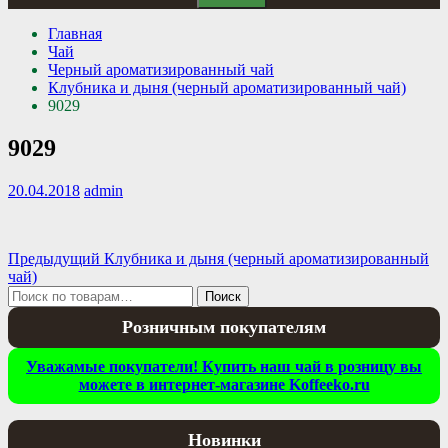
Главная
Чай
Черный ароматизированный чай
Клубника и дыня (черный ароматизированный чай)
9029
9029
20.04.2018
admin
Навигация
Предыдущая
Предыдущий
Клубника и дыня (черный ароматизированный
запись:
чай)
по
Искать:
Поиск
записям
Розничным покупателям
Уважамые покупатели! Купить наш чай в розницу вы
можете в интернет-магазине Koffeeko.ru
Новинки