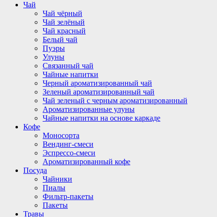
Чай
Чай чёрный
Чай зелёный
Чай красный
Белый чай
Пуэры
Улуны
Связанный чай
Чайные напитки
Черный ароматизированный чай
Зеленый ароматизированный чай
Чай зеленый с черным ароматизированный
Ароматизированные улуны
Чайные напитки на основе каркаде
Кофе
Моносорта
Вендинг-смеси
Эспрессо-смеси
Ароматизированный кофе
Посуда
Чайники
Пиалы
Фильтр-пакеты
Пакеты
Травы