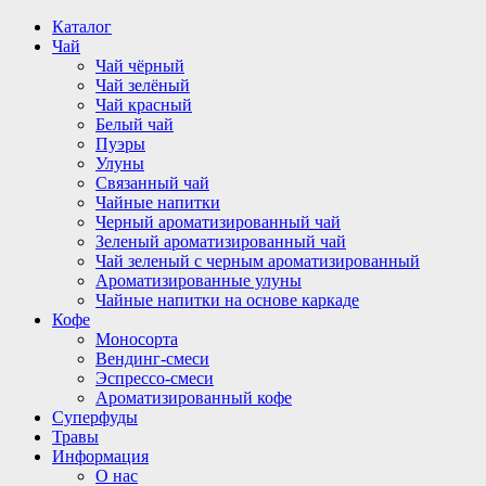
Перейти
Каталог
к
Чай
содержимому
Чай чёрный
Чай зелёный
Чай красный
Белый чай
Пуэры
Улуны
Связанный чай
Чайные напитки
Черный ароматизированный чай
Зеленый ароматизированный чай
Чай зеленый с черным ароматизированный
Ароматизированные улуны
Чайные напитки на основе каркаде
Кофе
Моносорта
Вендинг-смеси
Эспрессо-смеси
Ароматизированный кофе
Суперфуды
Травы
Информация
О нас