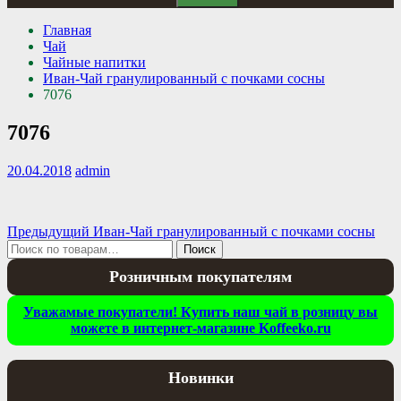
Главная
Чай
Чайные напитки
Иван-Чай гранулированный с почками сосны
7076
7076
20.04.2018
admin
Навигация
Предыдущая
Предыдущий
Иван-Чай гранулированный с почками сосны
Искать:
запись:
Поиск
по
Розничным покупателям
записям
Уважамые покупатели! Купить наш чай в розницу вы
можете в интернет-магазине Koffeeko.ru
Новинки