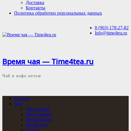
Доставка
Контакты
Политика обработки персональных данных
8 (903) 178-27-82
Info@time4tea.ru
Время чая — Time4tea.ru
Чай и кофе оптом
Каталог
Чай
Чай чёрный
Чай зелёный
Чай красный
Белый чай
Пуэры