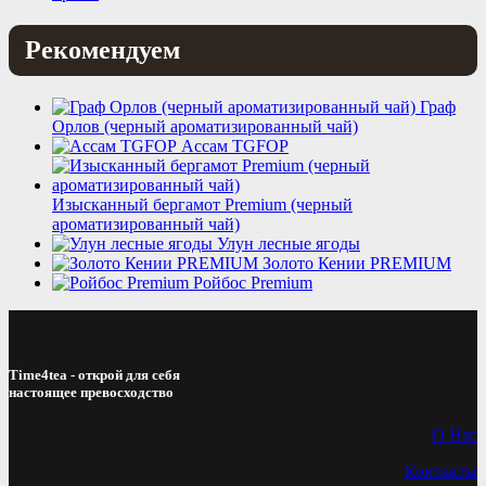
Рекомендуем
Граф
Орлов (черный ароматизированный чай)
Ассам TGFOP
Изысканный бергамот Premium (черный
ароматизированный чай)
Улун лесные ягоды
Золото Кении PREMIUM
Ройбос Premium
Time4tea - открой для себя
настоящее превосходство
О Нас
Контакты