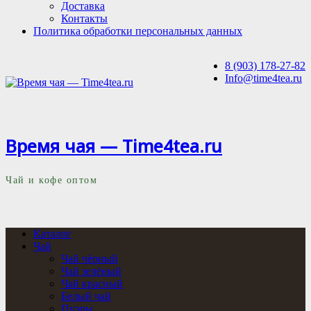
Доставка
Контакты
Политика обработки персональных данных
8 (903) 178-27-82
Info@time4tea.ru
Время чая — Time4tea.ru
Чай и кофе оптом
Каталог
Чай
Чай чёрный
Чай зелёный
Чай красный
Белый чай
Пуэры