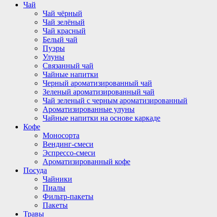
Чай
Чай чёрный
Чай зелёный
Чай красный
Белый чай
Пуэры
Улуны
Связанный чай
Чайные напитки
Черный ароматизированный чай
Зеленый ароматизированный чай
Чай зеленый с черным ароматизированный
Ароматизированные улуны
Чайные напитки на основе каркаде
Кофе
Моносорта
Вендинг-смеси
Эспрессо-смеси
Ароматизированный кофе
Посуда
Чайники
Пиалы
Фильтр-пакеты
Пакеты
Травы