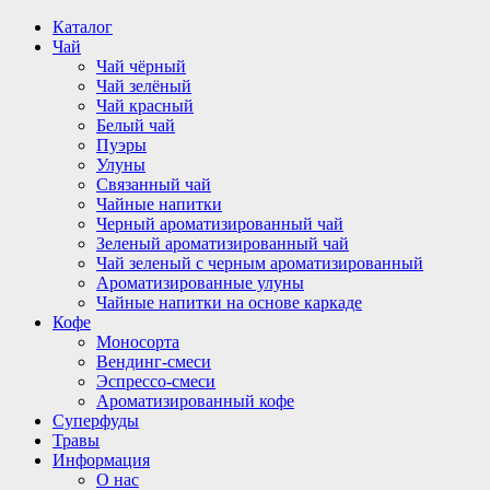
Перейти
Каталог
к
Чай
содержимому
Чай чёрный
Чай зелёный
Чай красный
Белый чай
Пуэры
Улуны
Связанный чай
Чайные напитки
Черный ароматизированный чай
Зеленый ароматизированный чай
Чай зеленый с черным ароматизированный
Ароматизированные улуны
Чайные напитки на основе каркаде
Кофе
Моносорта
Вендинг-смеси
Эспрессо-смеси
Ароматизированный кофе
Суперфуды
Травы
Информация
О нас