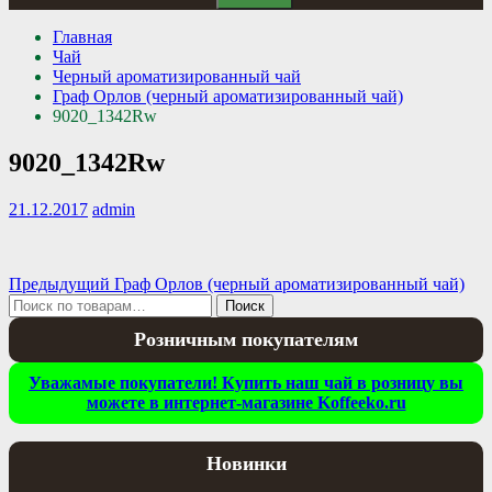
Главная
Чай
Черный ароматизированный чай
Граф Орлов (черный ароматизированный чай)
9020_1342Rw
9020_1342Rw
21.12.2017
admin
Навигация
Предыдущая
Предыдущий
Граф Орлов (черный ароматизированный чай)
Искать:
запись:
Поиск
по
Розничным покупателям
записям
Уважамые покупатели! Купить наш чай в розницу вы
можете в интернет-магазине Koffeeko.ru
Новинки