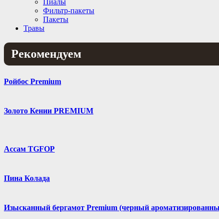
Пиалы
Фильтр-пакеты
Пакеты
Травы
Рекомендуем
Ройбос Premium
Золото Кении PREMIUM
Ассам TGFOP
Пина Колада
Изысканный бергамот Premium (черный ароматизированны