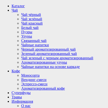
Перейти
Каталог
к
Чай
содержимому
Чай чёрный
Чай зелёный
Чай красный
Белый чай
Пуэры
Улуны
Связанный чай
Чайные напитки
Черный ароматизированный чай
Зеленый ароматизированный чай
Чай зеленый с черным ароматизированный
Ароматизированные улуны
Чайные напитки на основе каркаде
Кофе
Моносорта
Вендинг-смеси
Эспрессо-смеси
Ароматизированный кофе
Суперфуды
Травы
Информация
О нас