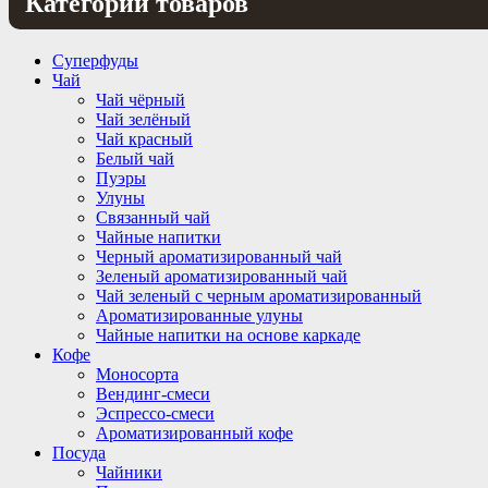
Категории товаров
Суперфуды
Чай
Чай чёрный
Чай зелёный
Чай красный
Белый чай
Пуэры
Улуны
Связанный чай
Чайные напитки
Черный ароматизированный чай
Зеленый ароматизированный чай
Чай зеленый с черным ароматизированный
Ароматизированные улуны
Чайные напитки на основе каркаде
Кофе
Моносорта
Вендинг-смеси
Эспрессо-смеси
Ароматизированный кофе
Посуда
Чайники