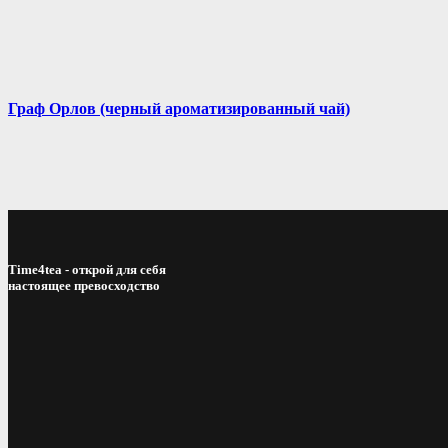
Граф Орлов (черный ароматизированный чай)
Time4tea - открой для себя
настоящее превосходство