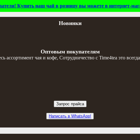
тели! Купить наш чай в розницу вы можете в интернет-мага
Новинки
Оптовым покупателям
 ассортимент чая и кофе, Сотрудничество с Time4tea это всегда
Запрос прайса
Написать в WhatsApp!