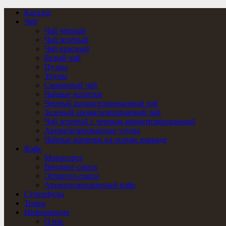
Каталог
Чай
Чай чёрный
Чай зелёный
Чай красный
Белый чай
Пуэры
Улуны
Связанный чай
Чайные напитки
Черный ароматизированный чай
Зеленый ароматизированный чай
Чай зеленый с черным ароматизированный
Ароматизированные улуны
Чайные напитки на основе каркаде
Кофе
Моносорта
Вендинг-смеси
Эспрессо-смеси
Ароматизированный кофе
Суперфуды
Травы
Информация
О нас