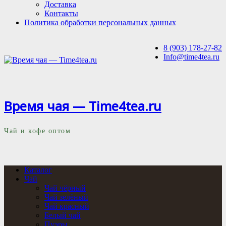
Доставка
Контакты
Политика обработки персональных данных
8 (903) 178-27-82
Info@time4tea.ru
Время чая — Time4tea.ru
Чай и кофе оптом
Каталог
Чай
Чай чёрный
Чай зелёный
Чай красный
Белый чай
Пуэры