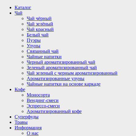
Перейти
Каталог
к
Чай
содержимому
Чай чёрный
Чай зелёный
Чай красный
Белый чай
Пуэры
Улуны
Связанный чай
Чайные напитки
Черный ароматизированный чай
Зеленый ароматизированный чай
Чай зеленый с черным ароматизированный
Ароматизированные улуны
Чайные напитки на основе каркаде
Кофе
Моносорта
Вендинг-смеси
Эспрессо-смеси
Ароматизированный кофе
Суперфуды
Травы
Информация
О нас