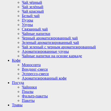
Чай чёрный
Чай зелёный
Чай красный
Белый чай
Пуэры
Улуны
Связанный чай
Чайные напитки
Черный ароматизированный чай
Зеленый ароматизированный чай
Чай зеленый с черным ароматизированный
Ароматизированные улуны
Чайные напитки на основе каркаде
Кофе
Моносорта
Вендинг-смеси
Эспрессо-смеси
Ароматизированный кофе
Посуда
Чайники
Пиалы
Фильтр-пакеты
Пакеты
Травы