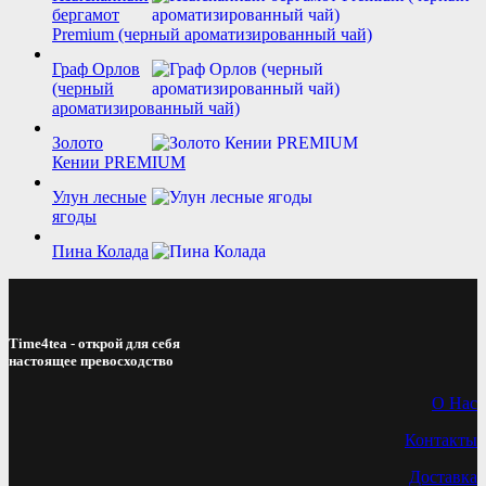
бергамот
Premium (черный ароматизированный чай)
Граф Орлов
(черный
ароматизированный чай)
Золото
Кении PREMIUM
Улун лесные
ягоды
Пина Колада
Time4tea - открой для себя
настоящее превосходство
О Нас
Контакты
Доставка