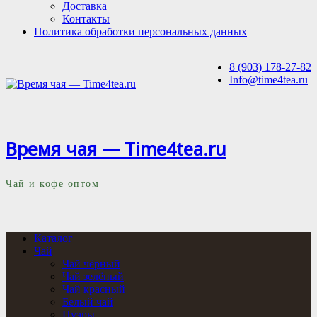
Доставка
Контакты
Политика обработки персональных данных
8 (903) 178-27-82
Info@time4tea.ru
Время чая — Time4tea.ru
Чай и кофе оптом
Каталог
Чай
Чай чёрный
Чай зелёный
Чай красный
Белый чай
Пуэры