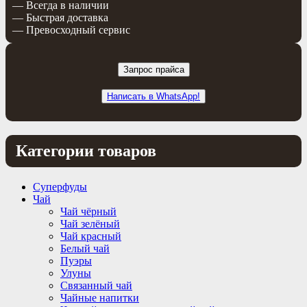
— Всегда в наличии
— Быстрая доставка
— Превосходный сервис
Запрос прайса
Написать в WhatsApp!
Категории товаров
Суперфуды
Чай
Чай чёрный
Чай зелёный
Чай красный
Белый чай
Пуэры
Улуны
Связанный чай
Чайные напитки