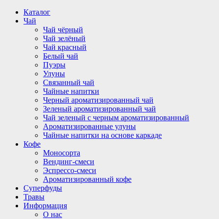
Перейти
Каталог
к
Чай
содержимому
Чай чёрный
Чай зелёный
Чай красный
Белый чай
Пуэры
Улуны
Связанный чай
Чайные напитки
Черный ароматизированный чай
Зеленый ароматизированный чай
Чай зеленый с черным ароматизированный
Ароматизированные улуны
Чайные напитки на основе каркаде
Кофе
Моносорта
Вендинг-смеси
Эспрессо-смеси
Ароматизированный кофе
Суперфуды
Травы
Информация
О нас