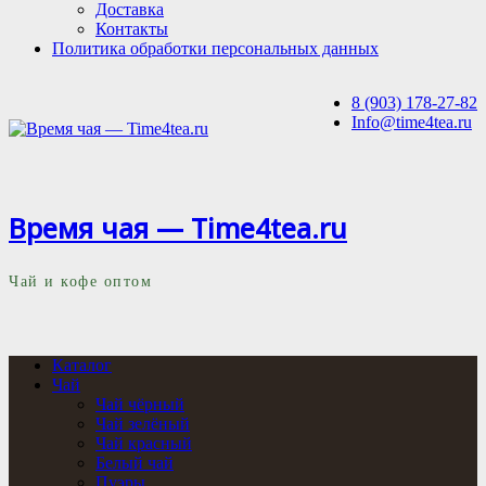
Доставка
Контакты
Политика обработки персональных данных
8 (903) 178-27-82
Info@time4tea.ru
Время чая — Time4tea.ru
Чай и кофе оптом
Каталог
Чай
Чай чёрный
Чай зелёный
Чай красный
Белый чай
Пуэры