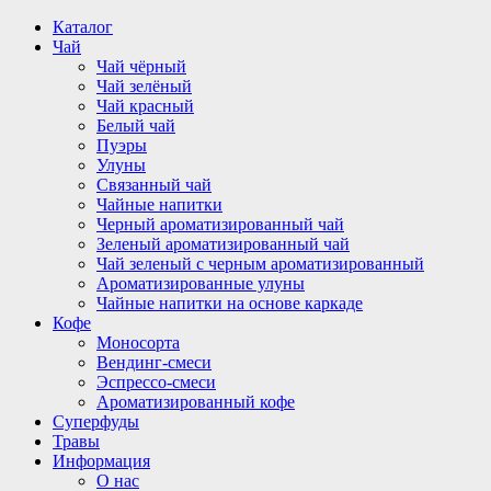
Перейти
Каталог
к
Чай
содержимому
Чай чёрный
Чай зелёный
Чай красный
Белый чай
Пуэры
Улуны
Связанный чай
Чайные напитки
Черный ароматизированный чай
Зеленый ароматизированный чай
Чай зеленый с черным ароматизированный
Ароматизированные улуны
Чайные напитки на основе каркаде
Кофе
Моносорта
Вендинг-смеси
Эспрессо-смеси
Ароматизированный кофе
Суперфуды
Травы
Информация
О нас