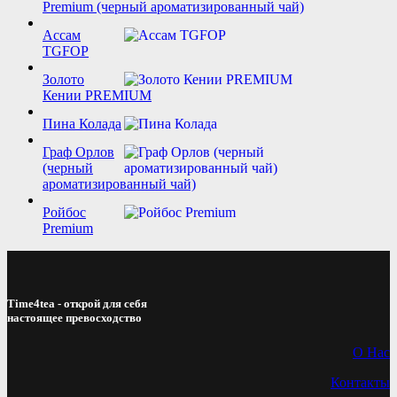
Premium (черный ароматизированный чай)
Ассам
TGFOP
Золото
Кении PREMIUM
Пина Колада
Граф Орлов
(черный
ароматизированный чай)
Ройбос
Premium
Time4tea - открой для себя
настоящее превосходство
О Нас
Контакты