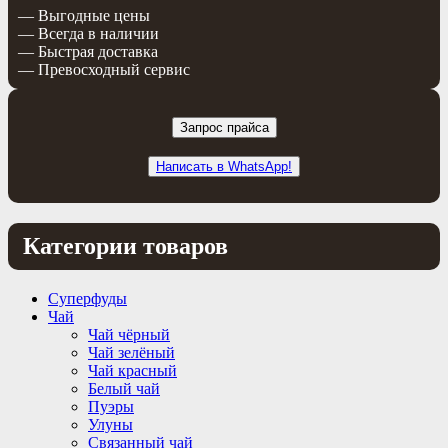
— Выгодные цены
— Всегда в наличии
— Быстрая доставка
— Превосходный сервис
Запрос прайса
Написать в WhatsApp!
Категории товаров
Суперфуды
Чай
Чай чёрный
Чай зелёный
Чай красный
Белый чай
Пуэры
Улуны
Связанный чай