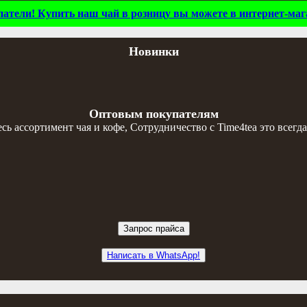
тели! Купить наш чай в розницу вы можете в интернет-мага
Новинки
Оптовым покупателям
 ассортимент чая и кофе, Сотрудничество с Time4tea это всегда
Запрос прайса
Написать в WhatsApp!