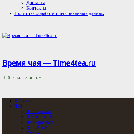
Доставка
Контакты
Политика обработки персональных данных
Время чая — Time4tea.ru
Чай и кофе оптом
Каталог
Чай
Чай чёрный
Чай зелёный
Чай красный
Белый чай
Пуэры