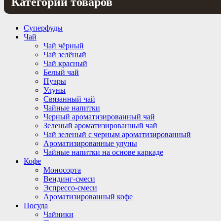
Категории товаров
Суперфуды
Чай
Чай чёрный
Чай зелёный
Чай красный
Белый чай
Пуэры
Улуны
Связанный чай
Чайные напитки
Черный ароматизированный чай
Зеленый ароматизированный чай
Чай зеленый с черным ароматизированный
Ароматизированные улуны
Чайные напитки на основе каркаде
Кофе
Моносорта
Вендинг-смеси
Эспрессо-смеси
Ароматизированный кофе
Посуда
Чайники