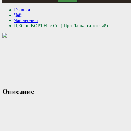
Главная
Чай
Чай чёрный
Цейлон ВОР1 Fine Cut (Шри Ланка типсовый)
Описание