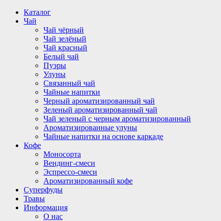
Перейти
Каталог
к
Чай
содержимому
Чай чёрный
Чай зелёный
Чай красный
Белый чай
Пуэры
Улуны
Связанный чай
Чайные напитки
Черный ароматизированный чай
Зеленый ароматизированный чай
Чай зеленый с черным ароматизированный
Ароматизированные улуны
Чайные напитки на основе каркаде
Кофе
Моносорта
Вендинг-смеси
Эспрессо-смеси
Ароматизированный кофе
Суперфуды
Травы
Информация
О нас