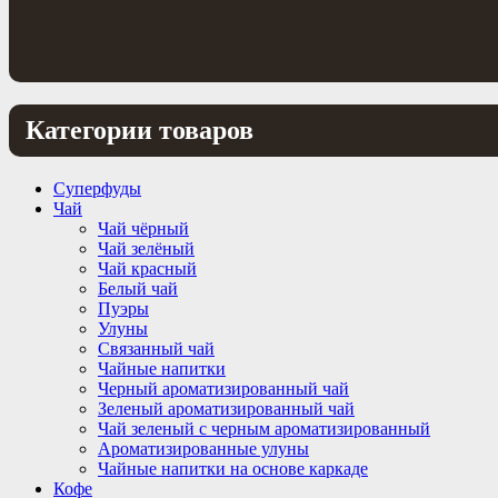
Категории товаров
Суперфуды
Чай
Чай чёрный
Чай зелёный
Чай красный
Белый чай
Пуэры
Улуны
Связанный чай
Чайные напитки
Черный ароматизированный чай
Зеленый ароматизированный чай
Чай зеленый с черным ароматизированный
Ароматизированные улуны
Чайные напитки на основе каркаде
Кофе