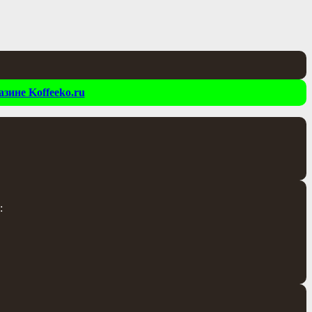
зине Koffeeko.ru
: