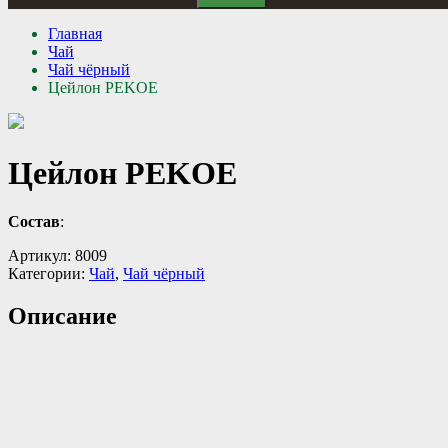
Главная
Чай
Чай чёрный
Цейлон PEKOE
Цейлон PEKOE
Состав
:
Артикул:
8009
Категории:
Чай
,
Чай чёрный
Описание