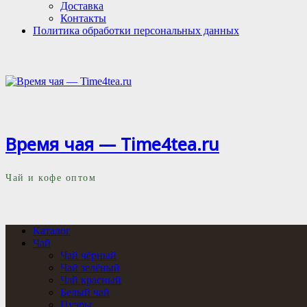
Доставка
Контакты
Политика обработки персональных данных
Время чая — Time4tea.ru
Чай и кофе оптом
Каталог
Чай
Чай чёрный
Чай зелёный
Чай красный
Белый чай
Пуэры