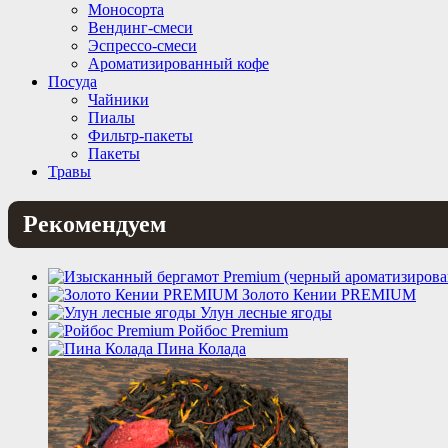
Моносорта
Вендинг-смеси
Эспрессо-смеси
Ароматизированный кофе
Посуда
Чайники
Пиалы
Фильтр-пакеты
Пакеты
Травы
Рекомендуем
Золото Кении PREMIUM
Улун лесные ягоды
Ройбос Premium
Пина Колада