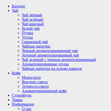
Перейти
Каталог
к
Чай
содержимому
Чай чёрный
Чай зелёный
Чай красный
Белый чай
Пуэры
Улуны
Связанный чай
Чайные напитки
Черный ароматизированный чай
Зеленый ароматизированный чай
Чай зеленый с черным ароматизированный
Ароматизированные улуны
Чайные напитки на основе каркаде
Кофе
Моносорта
Вендинг-смеси
Эспрессо-смеси
Ароматизированный кофе
Суперфуды
Травы
Информация
О нас