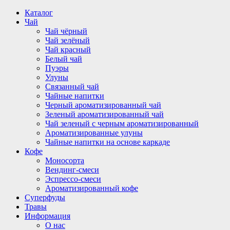
Перейти
Каталог
к
Чай
содержимому
Чай чёрный
Чай зелёный
Чай красный
Белый чай
Пуэры
Улуны
Связанный чай
Чайные напитки
Черный ароматизированный чай
Зеленый ароматизированный чай
Чай зеленый с черным ароматизированный
Ароматизированные улуны
Чайные напитки на основе каркаде
Кофе
Моносорта
Вендинг-смеси
Эспрессо-смеси
Ароматизированный кофе
Суперфуды
Травы
Информация
О нас