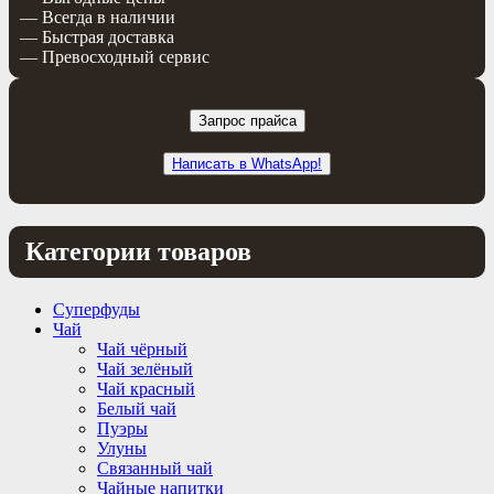
— Всегда в наличии
— Быстрая доставка
— Превосходный сервис
Запрос прайса
Написать в WhatsApp!
Категории товаров
Суперфуды
Чай
Чай чёрный
Чай зелёный
Чай красный
Белый чай
Пуэры
Улуны
Связанный чай
Чайные напитки