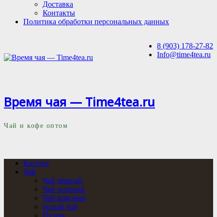
Доставка
Контакты
Политика обработки персональных данных
8 (903) 178-27-82
Info@time4tea.ru
Время чая — Time4tea.ru
Чай и кофе оптом
Каталог
Чай
Чай чёрный
Чай зелёный
Чай красный
Белый чай
Пуэры