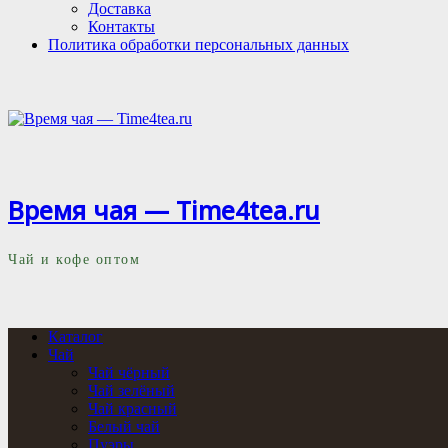
Доставка
Контакты
Политика обработки персональных данных
Время чая — Time4tea.ru
Чай и кофе оптом
Каталог
Чай
Чай чёрный
Чай зелёный
Чай красный
Белый чай
Пуэры