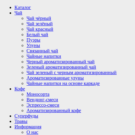
Перейти
Каталог
к
Чай
содержимому
Чай чёрный
Чай зелёный
Чай красный
Белый чай
Пуэры
Улуны
Связанный чай
Чайные напитки
Черный ароматизированный чай
Зеленый ароматизированный чай
Чай зеленый с черным ароматизированный
Ароматизированные улуны
Чайные напитки на основе каркаде
Кофе
Моносорта
Вендинг-смеси
Эспрессо-смеси
Ароматизированный кофе
Суперфуды
Травы
Информация
О нас