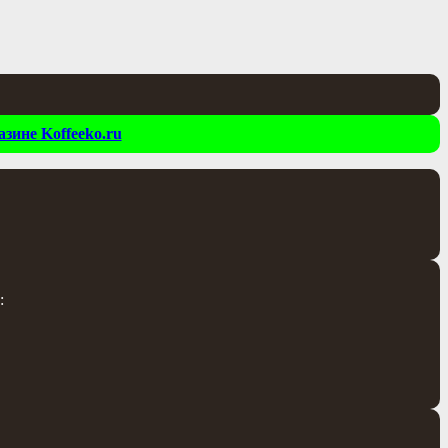
зине Koffeeko.ru
: