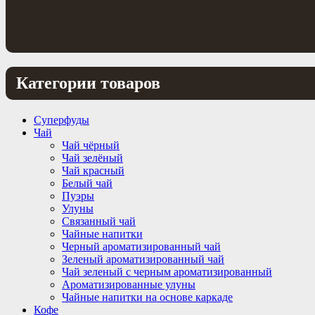
Категории товаров
Суперфуды
Чай
Чай чёрный
Чай зелёный
Чай красный
Белый чай
Пуэры
Улуны
Связанный чай
Чайные напитки
Черный ароматизированный чай
Зеленый ароматизированный чай
Чай зеленый с черным ароматизированный
Ароматизированные улуны
Чайные напитки на основе каркаде
Кофе