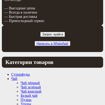
— Выгодные цены
— Всегда в наличии
— Быстрая доставка
— Превосходный сервис
Запрос прайса
Написать в WhatsApp!
Категории товаров
Суперфуды
Чай
Чай чёрный
Чай зелёный
Чай красный
Белый чай
Пуэры
Улуны