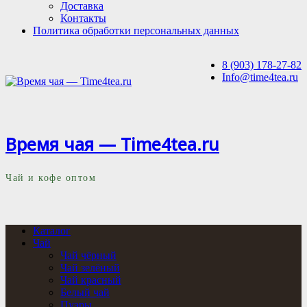
Доставка
Контакты
Политика обработки персональных данных
8 (903) 178-27-82
Info@time4tea.ru
Время чая — Time4tea.ru
Чай и кофе оптом
Каталог
Чай
Чай чёрный
Чай зелёный
Чай красный
Белый чай
Пуэры