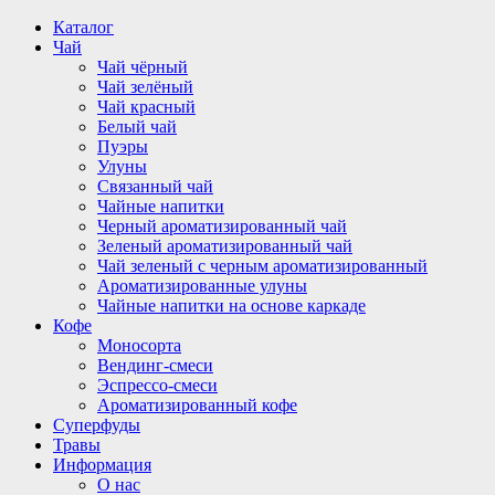
Перейти
Каталог
к
Чай
содержимому
Чай чёрный
Чай зелёный
Чай красный
Белый чай
Пуэры
Улуны
Связанный чай
Чайные напитки
Черный ароматизированный чай
Зеленый ароматизированный чай
Чай зеленый с черным ароматизированный
Ароматизированные улуны
Чайные напитки на основе каркаде
Кофе
Моносорта
Вендинг-смеси
Эспрессо-смеси
Ароматизированный кофе
Суперфуды
Травы
Информация
О нас