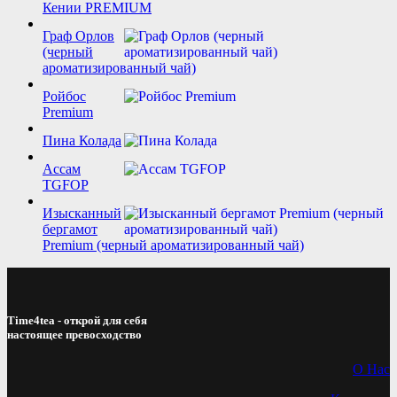
Кении PREMIUM
Граф Орлов
(черный
ароматизированный чай)
Ройбос
Premium
Пина Колада
Ассам
TGFOP
Изысканный
бергамот
Premium (черный ароматизированный чай)
Time4tea - открой для себя
настоящее превосходство
О Нас