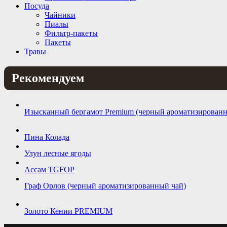
Посуда
Чайники
Пиалы
Фильтр-пакеты
Пакеты
Травы
Рекомендуем
Изысканный бергамот Premium (черный ароматизированн
Пина Колада
Улун лесные ягоды
Ассам TGFOP
Граф Орлов (черный ароматизированный чай)
Золото Кении PREMIUM