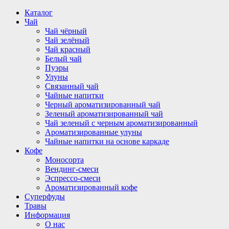
Перейти
Каталог
к
Чай
содержимому
Чай чёрный
Чай зелёный
Чай красный
Белый чай
Пуэры
Улуны
Связанный чай
Чайные напитки
Черный ароматизированный чай
Зеленый ароматизированный чай
Чай зеленый с черным ароматизированный
Ароматизированные улуны
Чайные напитки на основе каркаде
Кофе
Моносорта
Вендинг-смеси
Эспрессо-смеси
Ароматизированный кофе
Суперфуды
Травы
Информация
О нас