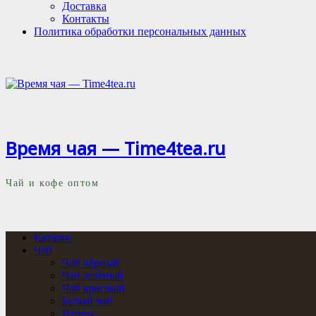
Доставка
Контакты
Политика обработки персональных данных
Время чая — Time4tea.ru
Чай и кофе оптом
Каталог
Чай
Чай чёрный
Чай зелёный
Чай красный
Белый чай
Пуэры