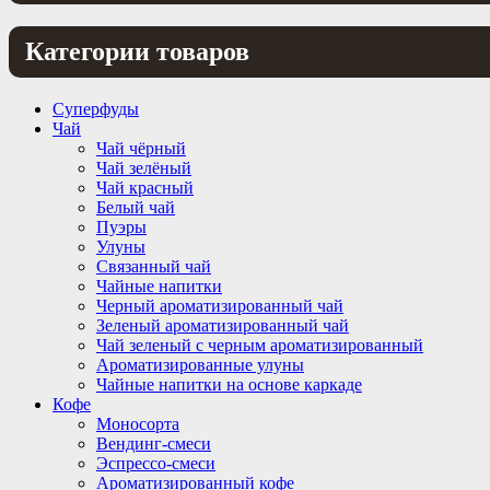
Категории товаров
Суперфуды
Чай
Чай чёрный
Чай зелёный
Чай красный
Белый чай
Пуэры
Улуны
Связанный чай
Чайные напитки
Черный ароматизированный чай
Зеленый ароматизированный чай
Чай зеленый с черным ароматизированный
Ароматизированные улуны
Чайные напитки на основе каркаде
Кофе
Моносорта
Вендинг-смеси
Эспрессо-смеси
Ароматизированный кофе