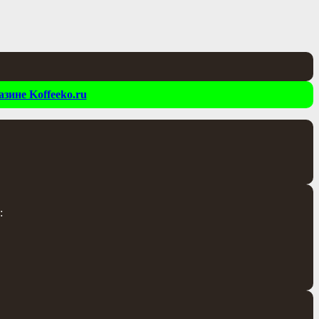
зине Koffeeko.ru
: