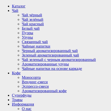
Перейти
Каталог
к
Чай
содержимому
Чай чёрный
Чай зелёный
Чай красный
Белый чай
Пуэры
Улуны
Связанный чай
Чайные напитки
Черный ароматизированный чай
Зеленый ароматизированный чай
Чай зеленый с черным ароматизированный
Ароматизированные улуны
Чайные напитки на основе каркаде
Кофе
Моносорта
Вендинг-смеси
Эспрессо-смеси
Ароматизированный кофе
Суперфуды
Травы
Информация
О нас