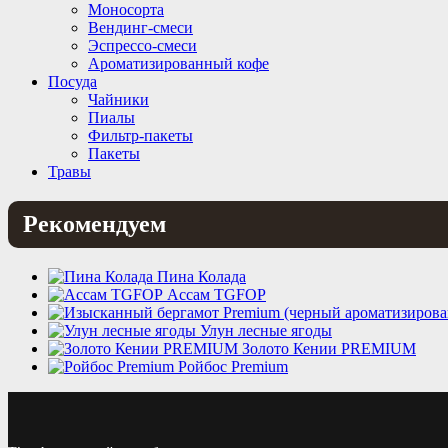
Моносорта
Вендинг-смеси
Эспрессо-смеси
Ароматизированный кофе
Посуда
Чайники
Пиалы
Фильтр-пакеты
Пакеты
Травы
Рекомендуем
Пина Колада
Ассам TGFOP
Улун лесные ягоды
Золото Кении PREMIUM
Ройбос Premium