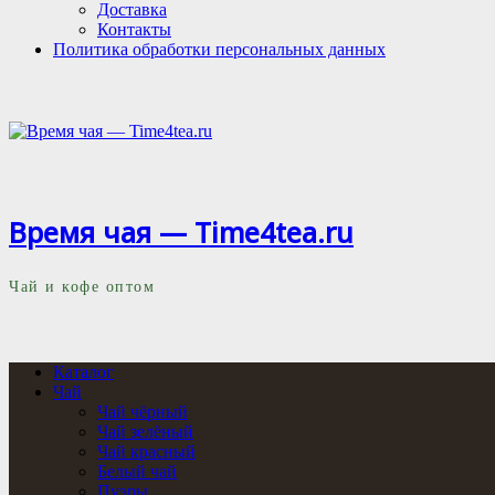
Доставка
Контакты
Политика обработки персональных данных
Время чая — Time4tea.ru
Чай и кофе оптом
Каталог
Чай
Чай чёрный
Чай зелёный
Чай красный
Белый чай
Пуэры