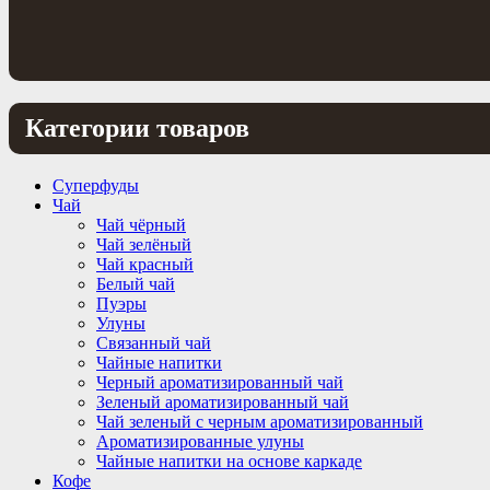
Категории товаров
Суперфуды
Чай
Чай чёрный
Чай зелёный
Чай красный
Белый чай
Пуэры
Улуны
Связанный чай
Чайные напитки
Черный ароматизированный чай
Зеленый ароматизированный чай
Чай зеленый с черным ароматизированный
Ароматизированные улуны
Чайные напитки на основе каркаде
Кофе