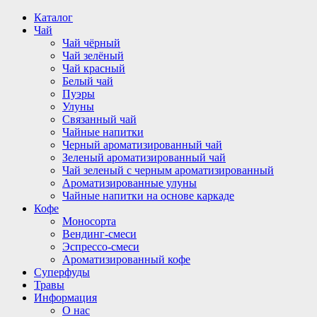
Перейти
Каталог
к
Чай
содержимому
Чай чёрный
Чай зелёный
Чай красный
Белый чай
Пуэры
Улуны
Связанный чай
Чайные напитки
Черный ароматизированный чай
Зеленый ароматизированный чай
Чай зеленый с черным ароматизированный
Ароматизированные улуны
Чайные напитки на основе каркаде
Кофе
Моносорта
Вендинг-смеси
Эспрессо-смеси
Ароматизированный кофе
Суперфуды
Травы
Информация
О нас