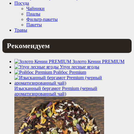
Посуда
Чайники
Пиалы
Фильтр-пакеты
Пакеты
Травы
Рекомендуем
Золото Кении PREMIUM
Улун лесные ягоды
Ройбос Premium
Изысканный бергамот Premium (черный
ароматизированный чай)