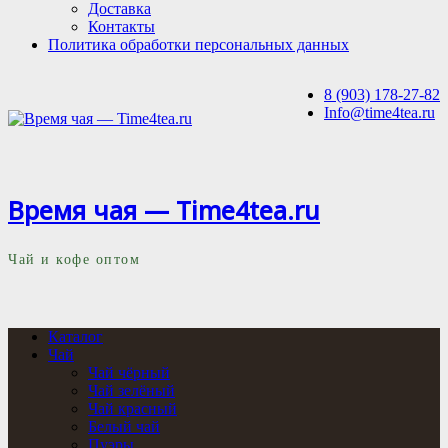
Доставка
Контакты
Политика обработки персональных данных
8 (903) 178-27-82
Info@time4tea.ru
Время чая — Time4tea.ru
Чай и кофе оптом
Каталог
Чай
Чай чёрный
Чай зелёный
Чай красный
Белый чай
Пуэры