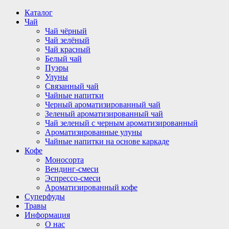
Перейти
Каталог
к
Чай
содержимому
Чай чёрный
Чай зелёный
Чай красный
Белый чай
Пуэры
Улуны
Связанный чай
Чайные напитки
Черный ароматизированный чай
Зеленый ароматизированный чай
Чай зеленый с черным ароматизированный
Ароматизированные улуны
Чайные напитки на основе каркаде
Кофе
Моносорта
Вендинг-смеси
Эспрессо-смеси
Ароматизированный кофе
Суперфуды
Травы
Информация
О нас