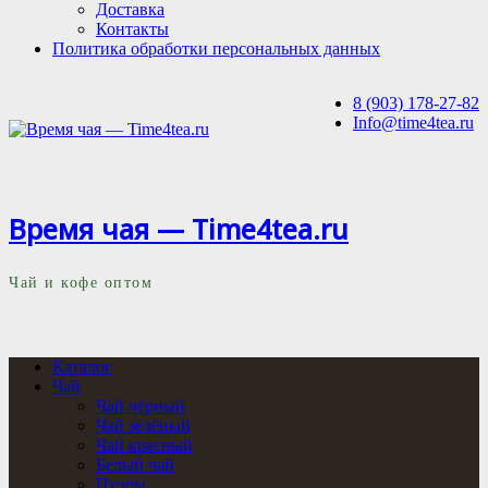
Доставка
Контакты
Политика обработки персональных данных
8 (903) 178-27-82
Info@time4tea.ru
Время чая — Time4tea.ru
Чай и кофе оптом
Каталог
Чай
Чай чёрный
Чай зелёный
Чай красный
Белый чай
Пуэры