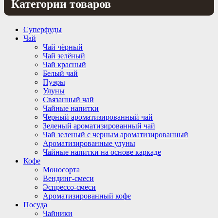
Категории товаров
Суперфуды
Чай
Чай чёрный
Чай зелёный
Чай красный
Белый чай
Пуэры
Улуны
Связанный чай
Чайные напитки
Черный ароматизированный чай
Зеленый ароматизированный чай
Чай зеленый с черным ароматизированный
Ароматизированные улуны
Чайные напитки на основе каркаде
Кофе
Моносорта
Вендинг-смеси
Эспрессо-смеси
Ароматизированный кофе
Посуда
Чайники