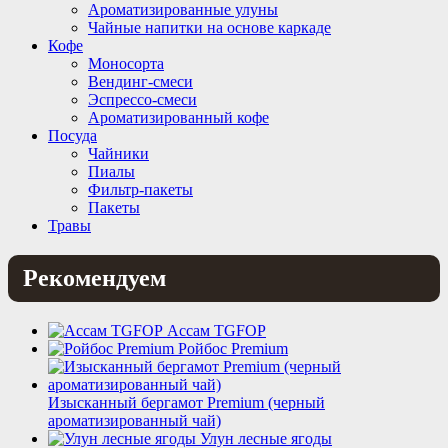
Ароматизированные улуны
Чайные напитки на основе каркаде
Кофе
Моносорта
Вендинг-смеси
Эспрессо-смеси
Ароматизированный кофе
Посуда
Чайники
Пиалы
Фильтр-пакеты
Пакеты
Травы
Рекомендуем
Ассам TGFOP
Ройбос Premium
Изысканный бергамот Premium (черный
ароматизированный чай)
Улун лесные ягоды