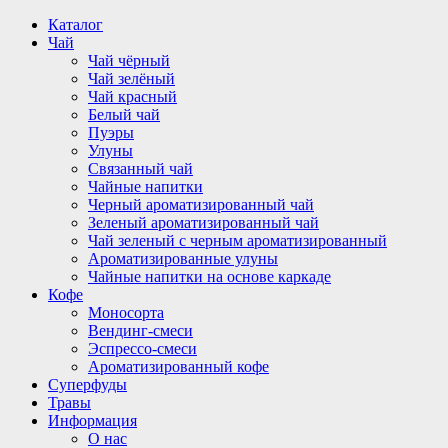
Перейти
Каталог
к
Чай
содержимому
Чай чёрный
Чай зелёный
Чай красный
Белый чай
Пуэры
Улуны
Связанный чай
Чайные напитки
Черный ароматизированный чай
Зеленый ароматизированный чай
Чай зеленый с черным ароматизированный
Ароматизированные улуны
Чайные напитки на основе каркаде
Кофе
Моносорта
Вендинг-смеси
Эспрессо-смеси
Ароматизированный кофе
Суперфуды
Травы
Информация
О нас