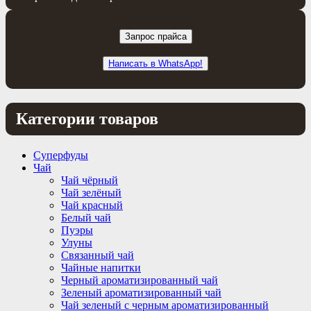
Запрос прайса
Написать в WhatsApp!
Категории товаров
Суперфуды
Чай
Чай чёрный
Чай зелёный
Чай красный
Белый чай
Пуэры
Улуны
Связанный чай
Чайные напитки
Черный ароматизированный чай
Зеленый ароматизированный чай
Чай зеленый с черным ароматизированный