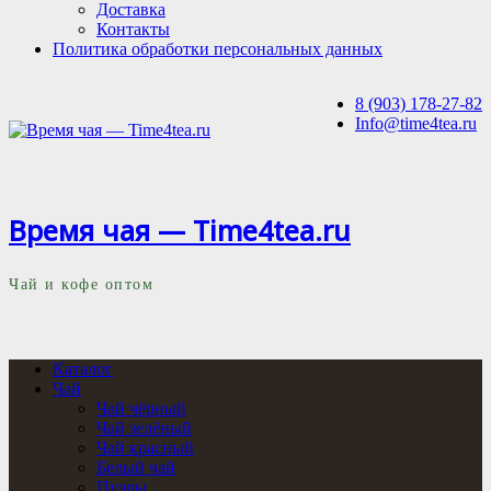
Доставка
Контакты
Политика обработки персональных данных
8 (903) 178-27-82
Info@time4tea.ru
Время чая — Time4tea.ru
Чай и кофе оптом
Каталог
Чай
Чай чёрный
Чай зелёный
Чай красный
Белый чай
Пуэры