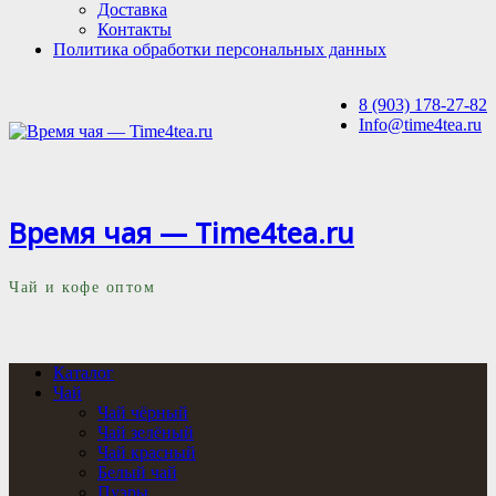
Доставка
Контакты
Политика обработки персональных данных
8 (903) 178-27-82
Info@time4tea.ru
Время чая — Time4tea.ru
Чай и кофе оптом
Каталог
Чай
Чай чёрный
Чай зелёный
Чай красный
Белый чай
Пуэры