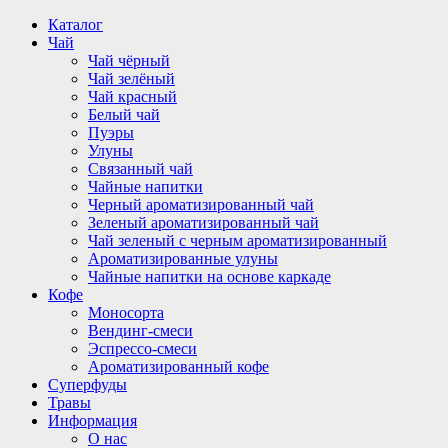
Перейти
Каталог
к
Чай
содержимому
Чай чёрный
Чай зелёный
Чай красный
Белый чай
Пуэры
Улуны
Связанный чай
Чайные напитки
Черный ароматизированный чай
Зеленый ароматизированный чай
Чай зеленый с черным ароматизированный
Ароматизированные улуны
Чайные напитки на основе каркаде
Кофе
Моносорта
Вендинг-смеси
Эспрессо-смеси
Ароматизированный кофе
Суперфуды
Травы
Информация
О нас