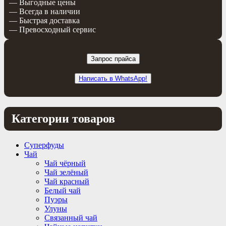
— Выгодные цены
— Всегда в наличии
— Быстрая доставка
— Превосходный сервис
Запрос прайса
Написать в WhatsApp!
Категории товаров
Суперфуды
Чай
Чай чёрный
Чай зелёный
Чай красный
Белый чай
Пуэры
Улуны
Связанный чай