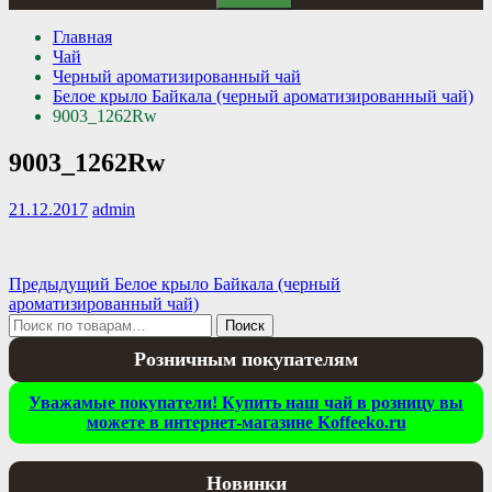
Главная
Чай
Черный ароматизированный чай
Белое крыло Байкала (черный ароматизированный чай)
9003_1262Rw
9003_1262Rw
21.12.2017
admin
Навигация
Предыдущая
Предыдущий
Белое крыло Байкала (черный
запись:
ароматизированный чай)
по
Искать:
Поиск
записям
Розничным покупателям
Уважамые покупатели! Купить наш чай в розницу вы
можете в интернет-магазине Koffeeko.ru
Новинки