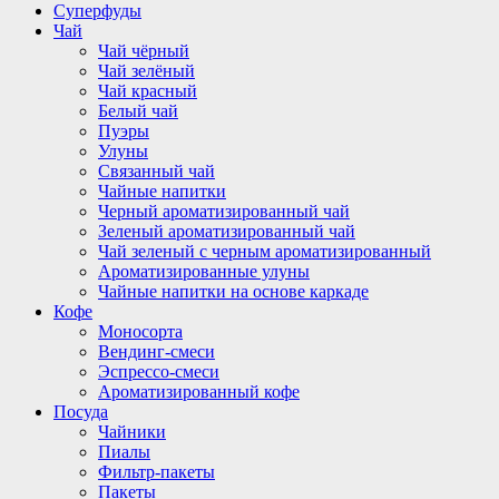
Суперфуды
Чай
Чай чёрный
Чай зелёный
Чай красный
Белый чай
Пуэры
Улуны
Связанный чай
Чайные напитки
Черный ароматизированный чай
Зеленый ароматизированный чай
Чай зеленый с черным ароматизированный
Ароматизированные улуны
Чайные напитки на основе каркаде
Кофе
Моносорта
Вендинг-смеси
Эспрессо-смеси
Ароматизированный кофе
Посуда
Чайники
Пиалы
Фильтр-пакеты
Пакеты