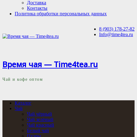
Доставка
Контакты
Политика обработки персональных данных
8 (903) 178-27-82
Info@time4tea.ru
Время чая — Time4tea.ru
Чай и кофе оптом
Каталог
Чай
Чай чёрный
Чай зелёный
Чай красный
Белый чай
Пуэры