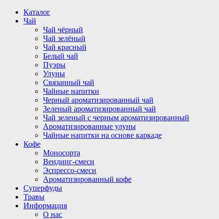
Перейти
Каталог
к
Чай
содержимому
Чай чёрный
Чай зелёный
Чай красный
Белый чай
Пуэры
Улуны
Связанный чай
Чайные напитки
Черный ароматизированный чай
Зеленый ароматизированный чай
Чай зеленый с черным ароматизированный
Ароматизированные улуны
Чайные напитки на основе каркаде
Кофе
Моносорта
Вендинг-смеси
Эспрессо-смеси
Ароматизированный кофе
Суперфуды
Травы
Информация
О нас