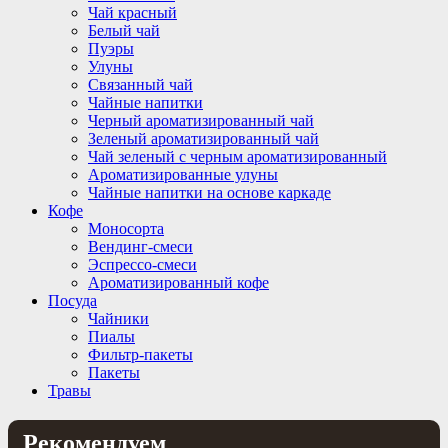
Чай красный
Белый чай
Пуэры
Улуны
Связанный чай
Чайные напитки
Черный ароматизированный чай
Зеленый ароматизированный чай
Чай зеленый с черным ароматизированный
Ароматизированные улуны
Чайные напитки на основе каркаде
Кофе
Моносорта
Вендинг-смеси
Эспрессо-смеси
Ароматизированный кофе
Посуда
Чайники
Пиалы
Фильтр-пакеты
Пакеты
Травы
Рекомендуем