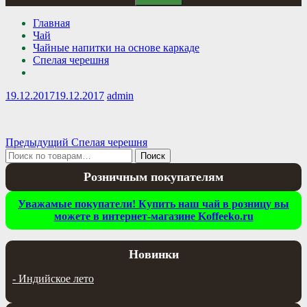
Главная
Чай
Чайные напитки на основе каркаде
Спелая черешня
19.12.2017
19.12.2017
admin
Навигация
Предыдущая
Предыдущий
Спелая черешня
Искать:
запись:
Поиск
по
Розничным покупателям
записям
Уважамые покупатели! Купить наш чай в розницу вы
можете в интернет-магазине Koffeeko.ru
Новинки
-
Индийское лето