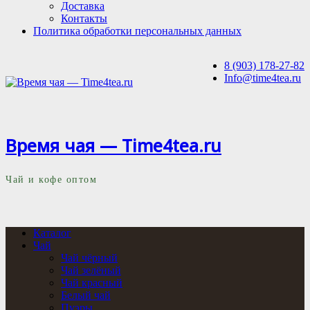
Доставка
Контакты
Политика обработки персональных данных
8 (903) 178-27-82
Info@time4tea.ru
Время чая — Time4tea.ru
Чай и кофе оптом
Каталог
Чай
Чай чёрный
Чай зелёный
Чай красный
Белый чай
Пуэры