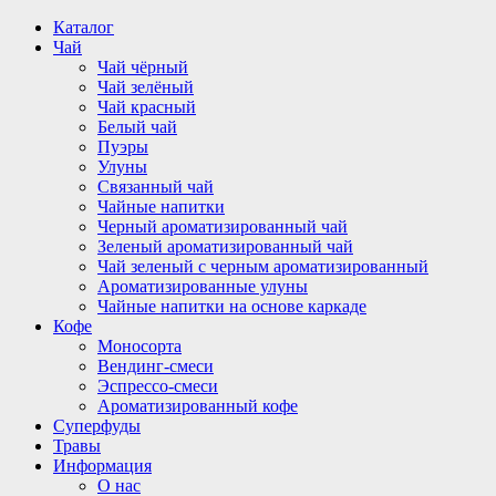
Перейти
Каталог
к
Чай
содержимому
Чай чёрный
Чай зелёный
Чай красный
Белый чай
Пуэры
Улуны
Связанный чай
Чайные напитки
Черный ароматизированный чай
Зеленый ароматизированный чай
Чай зеленый с черным ароматизированный
Ароматизированные улуны
Чайные напитки на основе каркаде
Кофе
Моносорта
Вендинг-смеси
Эспрессо-смеси
Ароматизированный кофе
Суперфуды
Травы
Информация
О нас