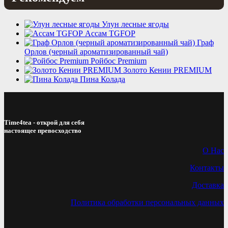
Улун лесные ягоды
Ассам TGFOP
Граф
Орлов (черный ароматизированный чай)
Ройбос Premium
Золото Кении PREMIUM
Пина Колада
Time4tea - открой для себя
настоящее превосходство
О Нас
Контакты
Доставка
Политика обработки персональных данных