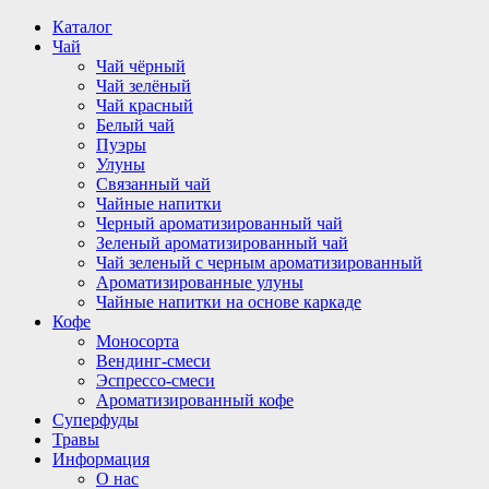
Перейти
Каталог
к
Чай
содержимому
Чай чёрный
Чай зелёный
Чай красный
Белый чай
Пуэры
Улуны
Связанный чай
Чайные напитки
Черный ароматизированный чай
Зеленый ароматизированный чай
Чай зеленый с черным ароматизированный
Ароматизированные улуны
Чайные напитки на основе каркаде
Кофе
Моносорта
Вендинг-смеси
Эспрессо-смеси
Ароматизированный кофе
Суперфуды
Травы
Информация
О нас