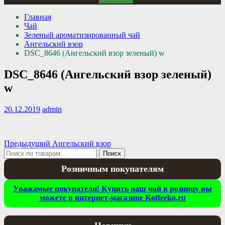
Главная
Чай
Зеленый ароматизированный чай
Ангельский взор
DSC_8646 (Ангельский взор зеленый) w
DSC_8646 (Ангельский взор зеленый)
w
20.12.2019
admin
Навигация
Предыдущая
Предыдущий
Ангельский взор
Искать:
запись:
Поиск
по
Розничным покупателям
записям
Уважамые покупатели! Купить наш чай в розницу вы
можете в интернет-магазине Koffeeko.ru