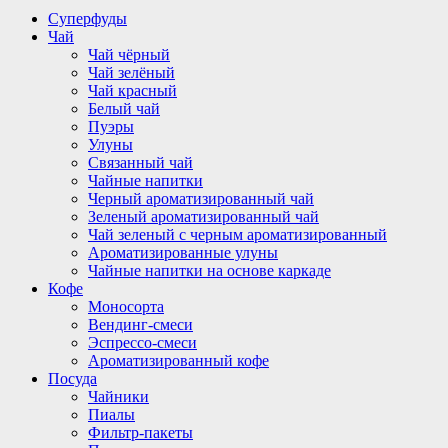
Суперфуды
Чай
Чай чёрный
Чай зелёный
Чай красный
Белый чай
Пуэры
Улуны
Связанный чай
Чайные напитки
Черный ароматизированный чай
Зеленый ароматизированный чай
Чай зеленый с черным ароматизированный
Ароматизированные улуны
Чайные напитки на основе каркаде
Кофе
Моносорта
Вендинг-смеси
Эспрессо-смеси
Ароматизированный кофе
Посуда
Чайники
Пиалы
Фильтр-пакеты