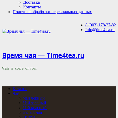
Доставка
Контакты
Политика обработки персональных данных
8 (903) 178-27-82
Info@time4tea.ru
Время чая — Time4tea.ru
Чай и кофе оптом
Каталог
Чай
Чай чёрный
Чай зелёный
Чай красный
Белый чай
Пуэры