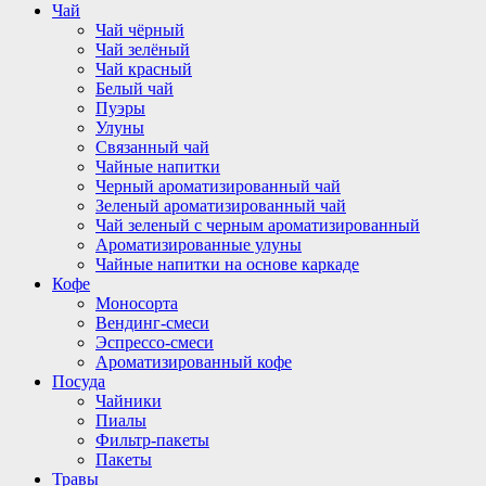
Чай
Чай чёрный
Чай зелёный
Чай красный
Белый чай
Пуэры
Улуны
Связанный чай
Чайные напитки
Черный ароматизированный чай
Зеленый ароматизированный чай
Чай зеленый с черным ароматизированный
Ароматизированные улуны
Чайные напитки на основе каркаде
Кофе
Моносорта
Вендинг-смеси
Эспрессо-смеси
Ароматизированный кофе
Посуда
Чайники
Пиалы
Фильтр-пакеты
Пакеты
Травы