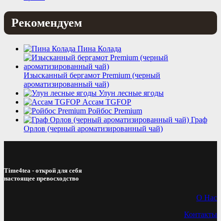
Рекомендуем
Пина Колада
Изысканный бергамот Premium (черный
ароматизированный чай)
Улун лесные ягоды
Ассам TGFOP
Ройбос Premium
Граф
Орлов (черный ароматизированный чай)
Time4tea - открой для себя
настоящее превосходство
О Нас
Контакты