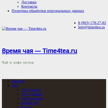
Доставка
Контакты
Политика обработки персональных данных
8 (903) 178-27-82
Info@time4tea.ru
Время чая — Time4tea.ru
Чай и кофе оптом
Каталог
Чай
Чай чёрный
Чай зелёный
Чай красный
Белый чай
Пуэры