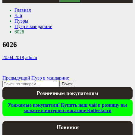
Главная
Чай
Пуэры
Пуэр в мандарине
6026
6026
20.04.2018
admin
Навигация
Предыдущая
Предыдущий
Пуэр в мандарине
Искать:
запись:
Поиск
по
Розничным покупателям
записям
Уважамые покупатели! Купить наш чай в розницу вы
можете в интернет-магазине Koffeeko.ru
Новинки