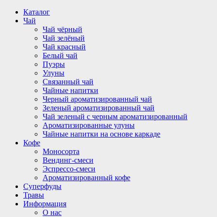
Перейти
Каталог
к
Чай
содержимому
Чай чёрный
Чай зелёный
Чай красный
Белый чай
Пуэры
Улуны
Связанный чай
Чайные напитки
Черный ароматизированный чай
Зеленый ароматизированный чай
Чай зеленый с черным ароматизированный
Ароматизированные улуны
Чайные напитки на основе каркаде
Кофе
Моносорта
Вендинг-смеси
Эспрессо-смеси
Ароматизированный кофе
Суперфуды
Травы
Информация
О нас