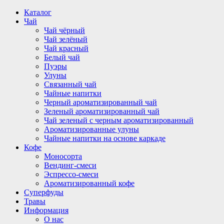
Перейти
Каталог
к
Чай
содержимому
Чай чёрный
Чай зелёный
Чай красный
Белый чай
Пуэры
Улуны
Связанный чай
Чайные напитки
Черный ароматизированный чай
Зеленый ароматизированный чай
Чай зеленый с черным ароматизированный
Ароматизированные улуны
Чайные напитки на основе каркаде
Кофе
Моносорта
Вендинг-смеси
Эспрессо-смеси
Ароматизированный кофе
Суперфуды
Травы
Информация
О нас