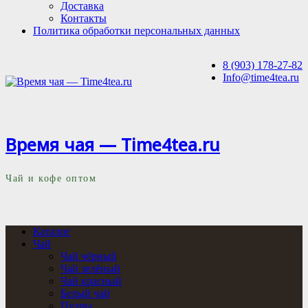
Доставка
Контакты
Политика обработки персональных данных
8 (903) 178-27-82
Info@time4tea.ru
Время чая — Time4tea.ru
Чай и кофе оптом
Каталог
Чай
Чай чёрный
Чай зелёный
Чай красный
Белый чай
Пуэры