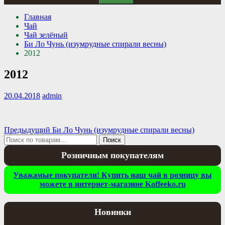
Главная
Чай
Чай зелёный
Би Ло Чунь (изумрудные спирали весны)
2012
2012
20.04.2018
admin
Навигация
Предыдущая
Предыдущий
Би Ло Чунь (изумрудные спирали весны)
Искать:
запись:
Поиск
по
Розничным покупателям
записям
Уважамые покупатели! Купить наш чай в розницу вы
можете в интернет-магазине Koffeeko.ru
Новинки