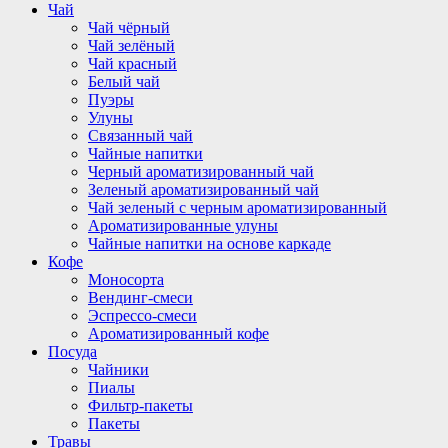
Чай
Чай чёрный
Чай зелёный
Чай красный
Белый чай
Пуэры
Улуны
Связанный чай
Чайные напитки
Черный ароматизированный чай
Зеленый ароматизированный чай
Чай зеленый с черным ароматизированный
Ароматизированные улуны
Чайные напитки на основе каркаде
Кофе
Моносорта
Вендинг-смеси
Эспрессо-смеси
Ароматизированный кофе
Посуда
Чайники
Пиалы
Фильтр-пакеты
Пакеты
Травы