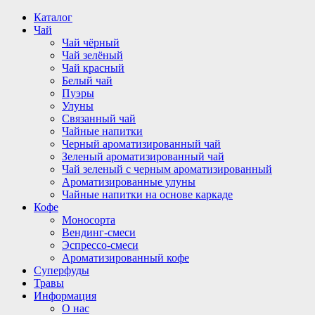
Перейти
Каталог
к
Чай
содержимому
Чай чёрный
Чай зелёный
Чай красный
Белый чай
Пуэры
Улуны
Связанный чай
Чайные напитки
Черный ароматизированный чай
Зеленый ароматизированный чай
Чай зеленый с черным ароматизированный
Ароматизированные улуны
Чайные напитки на основе каркаде
Кофе
Моносорта
Вендинг-смеси
Эспрессо-смеси
Ароматизированный кофе
Суперфуды
Травы
Информация
О нас