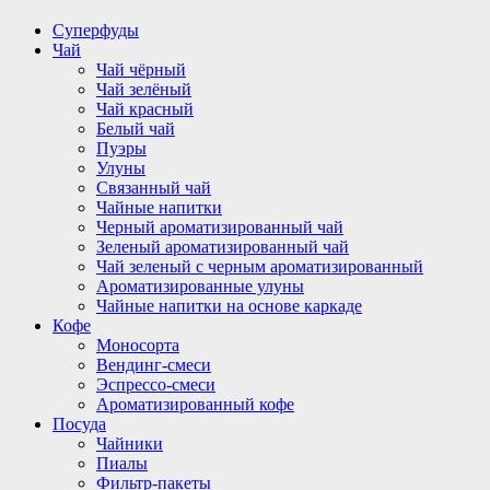
Суперфуды
Чай
Чай чёрный
Чай зелёный
Чай красный
Белый чай
Пуэры
Улуны
Связанный чай
Чайные напитки
Черный ароматизированный чай
Зеленый ароматизированный чай
Чай зеленый с черным ароматизированный
Ароматизированные улуны
Чайные напитки на основе каркаде
Кофе
Моносорта
Вендинг-смеси
Эспрессо-смеси
Ароматизированный кофе
Посуда
Чайники
Пиалы
Фильтр-пакеты