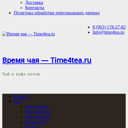
Доставка
Контакты
Политика обработки персональных данных
8 (903) 178-27-82
Info@time4tea.ru
Время чая — Time4tea.ru
Чай и кофе оптом
Каталог
Чай
Чай чёрный
Чай зелёный
Чай красный
Белый чай
Пуэры