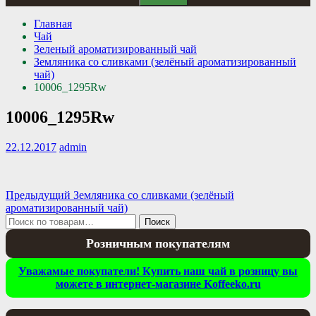
Главная
Чай
Зеленый ароматизированный чай
Земляника со сливками (зелёный ароматизированный
чай)
10006_1295Rw
10006_1295Rw
22.12.2017
admin
Навигация
Предыдущая
Предыдущий
Земляника со сливками (зелёный
запись:
ароматизированный чай)
по
Искать:
Поиск
записям
Розничным покупателям
Уважамые покупатели! Купить наш чай в розницу вы
можете в интернет-магазине Koffeeko.ru