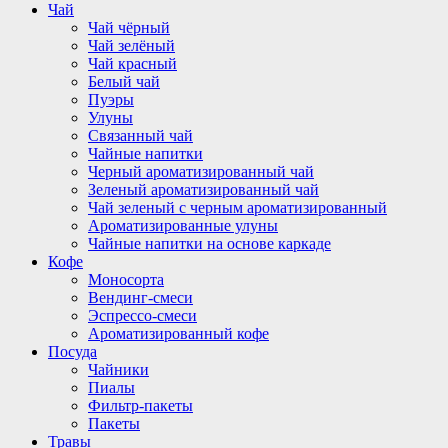
Чай
Чай чёрный
Чай зелёный
Чай красный
Белый чай
Пуэры
Улуны
Связанный чай
Чайные напитки
Черный ароматизированный чай
Зеленый ароматизированный чай
Чай зеленый с черным ароматизированный
Ароматизированные улуны
Чайные напитки на основе каркаде
Кофе
Моносорта
Вендинг-смеси
Эспрессо-смеси
Ароматизированный кофе
Посуда
Чайники
Пиалы
Фильтр-пакеты
Пакеты
Травы