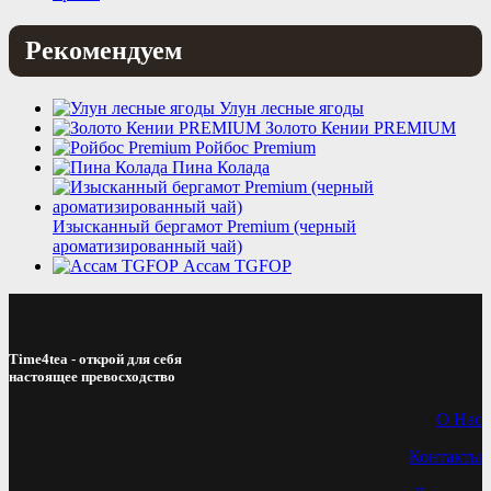
Рекомендуем
Улун лесные ягоды
Золото Кении PREMIUM
Ройбос Premium
Пина Колада
Изысканный бергамот Premium (черный
ароматизированный чай)
Ассам TGFOP
Time4tea - открой для себя
настоящее превосходство
О Нас
Контакты