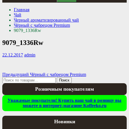
Главная
Чай
Черный ароматизированный чай
Чёрный с чабрецом Premium
9079_1336Rw
9079_1336Rw
22.12.2017
admin
Навигация
Предыдущая
Предыдущий
Чёрный с чабрецом Premium
Искать:
запись:
Поиск
по
Розничным покупателям
записям
Уважамые покупатели! Купить наш чай в розницу вы
можете в интернет-магазине Koffeeko.ru
Новинки