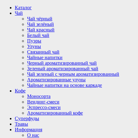
Перейти
Каталог
к
Чай
содержимому
Чай чёрный
Чай зелёный
Чай красный
Белый чай
Пуэры
Улуны
Связанный чай
Чайные напитки
Черный ароматизированный чай
Зеленый ароматизированный чай
Чай зеленый с черным ароматизированный
Ароматизированные улуны
Чайные напитки на основе каркаде
Кофе
Моносорта
Вендинг-смеси
Эспрессо-смеси
Ароматизированный кофе
Суперфуды
Травы
Информация
О нас