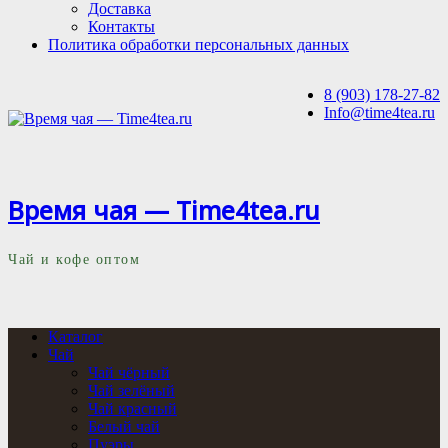
Доставка
Контакты
Политика обработки персональных данных
8 (903) 178-27-82
Info@time4tea.ru
Время чая — Time4tea.ru
Чай и кофе оптом
Каталог
Чай
Чай чёрный
Чай зелёный
Чай красный
Белый чай
Пуэры